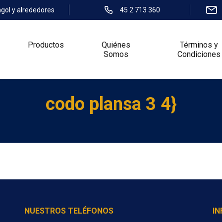
ngol y alrededores
45 2 713 360
Productos
Quiénes
Términos y
Somos
Condiciones
codo plansa 3 4}
NUESTROS TELÉFONOS
I