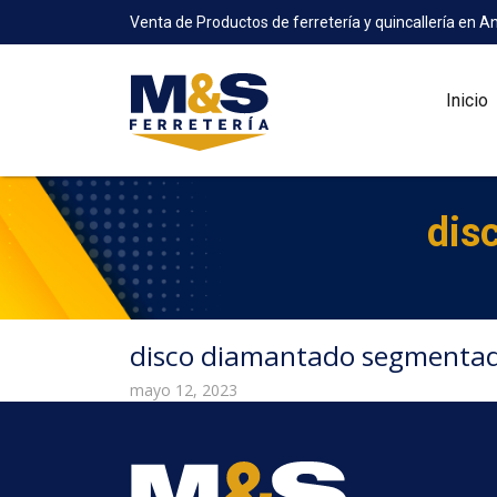
Venta de Productos de ferretería y quincallería en A
Inicio
dis
disco diamantado segmentad
mayo 12, 2023