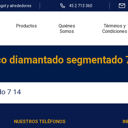
ngol y alrededores
45 2 713 360
Productos
Quiénes
Términos y
Somos
Condiciones
co diamantado segmentado 
o 7 14
NUESTROS TELÉFONOS
I