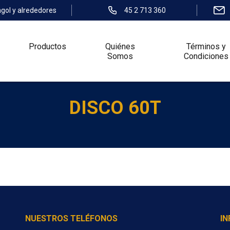
ngol y alrededores
45 2 713 360
Productos
Quiénes
Términos y
Somos
Condiciones
DISCO 60T
NUESTROS TELÉFONOS
I