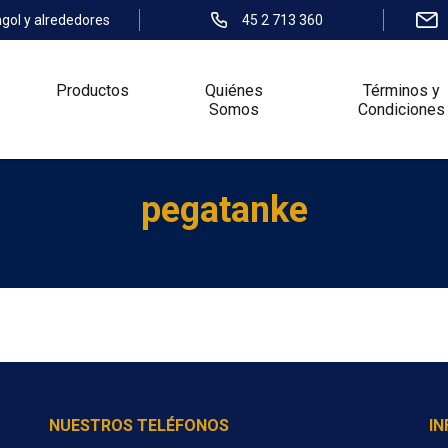
ngol y alrededores
45 2 713 360
Productos
Quiénes
Términos y
Somos
Condiciones
pegatanke
NUESTROS TELÉFONOS
I