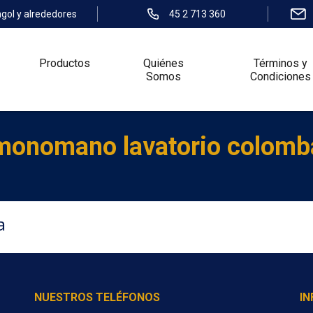
ngol y alrededores
45 2 713 360
Productos
Quiénes
Términos y
Somos
Condiciones
monomano lavatorio colomb
a
NUESTROS TELÉFONOS
I