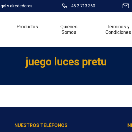
ngol y alrededores
45 2 713 360
Productos
Quiénes
Términos y
Somos
Condiciones
juego luces pretu
NUESTROS TELÉFONOS
I