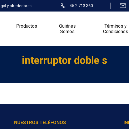
ngol y alrededores
45 2 713 360
Productos
Quiénes
Términos y
Somos
Condiciones
interruptor doble s
NUESTROS TELÉFONOS
I