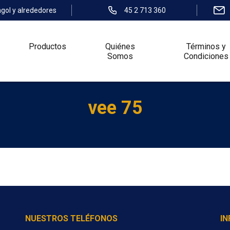
ngol y alrededores
45 2 713 360
Productos
Quiénes
Términos y
Somos
Condiciones
vee 75
NUESTROS TELÉFONOS
I