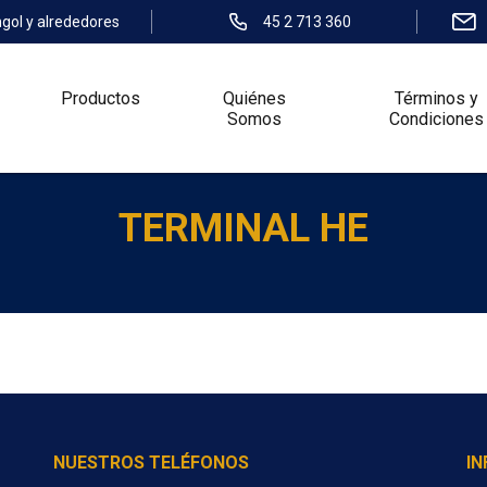
ngol y alrededores
45 2 713 360
Productos
Quiénes
Términos y
Somos
Condiciones
TERMINAL HE
NUESTROS TELÉFONOS
I