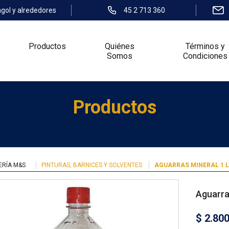
ngol y alrededores
45 2 713 360
Productos
Quiénes
Términos y
Somos
Condiciones
Productos
ERÍA M&S
PINTURAS, BARNICES Y SOLVENTES
AGUARRAS MINERAL 1 L
Aguarra
$
2.80