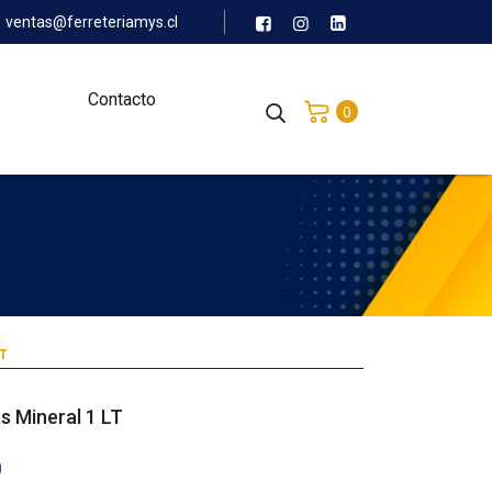
ventas@ferreteriamys.cl
Contacto
0
T
s Mineral 1 LT
0