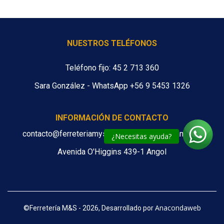
NUESTROS TELÉFONOS
Teléfono fijo: 45 2 713 360
Sara González - WhatsApp +56 9 5453 1326
INFORMACIÓN DE CONTACTO
contacto@ferreteriamys.cl ventas@ferreteriamys.cl
¿Necesitas ayuda?
Avenida O'Higgins 439-1 Angol
Anacondaweb
©
Ferretería M&S - 2026, Desarrollado por