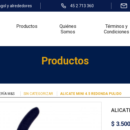
ngol y alrededores
45 2 713 360
Productos
Quiénes
Términos y
Somos
Condiciones
Productos
ERÍA M&S
SIN CATEGORIZAR
ALICATE MINI 4.5 REDONDA PULIDO
ALICAT
$
3.50