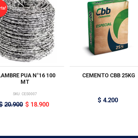
rta!
LAMBRE PUA N°16 100
CEMENTO CBB 25KG
MT
SKU: CES0007
$
4.200
$
20.900
$
18.900