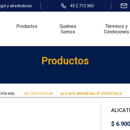
ngol y alrededores
45 2 713 360
Productos
Quiénes
Términos y
Somos
Condiciones
Productos
ERÍA M&S
SIN CATEGORIZAR
ALICATE UNIVERSAL 8″ UYUSTOOLS
ALICAT
$
6.90