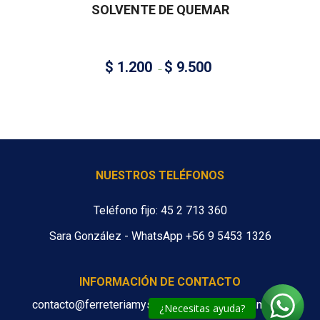
SOLVENTE DE QUEMAR
$
1.200
$
9.500
–
NUESTROS TELÉFONOS
Teléfono fijo: 45 2 713 360
Sara González - WhatsApp +56 9 5453 1326
INFORMACIÓN DE CONTACTO
contacto@ferreteriamys.cl ventas@ferreteriamys.cl
¿Necesitas ayuda?