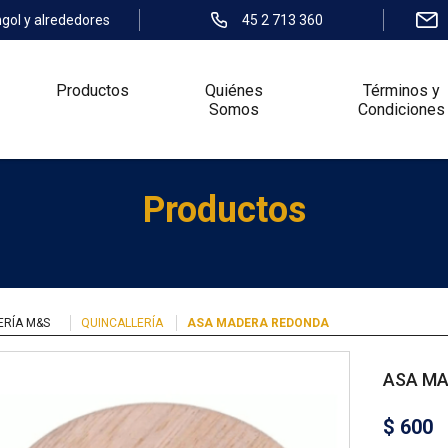
ngol y alrededores
45 2 713 360
Productos
Quiénes
Términos y
Somos
Condiciones
Productos
ERÍA M&S
QUINCALLERÍA
ASA MADERA REDONDA
ASA MA
$
600