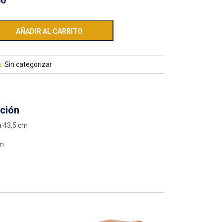
00
AÑADIR AL CARRITO
a:
Sin categorizar
ción
a 43,5 cm
cm