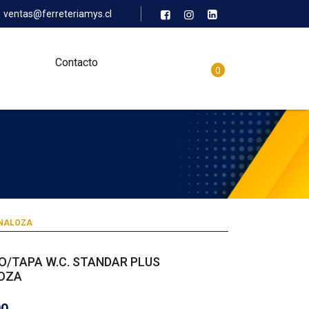
ventas@ferreteriamys.cl
Contacto
0
ANALOZA
O/TAPA W.C. STANDAR PLUS
OZA