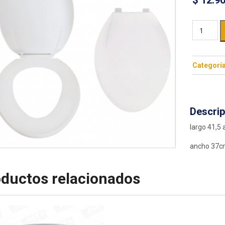
$
12.9
Categorí
Descrip
largo 41,5 
ancho 37
ductos relacionados