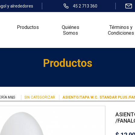
ngol y alrededores
45 2 713 360
Productos
Quiénes
Términos y
Somos
Condiciones
Productos
ERÍA M&S
SIN CATEGORIZAR
ASIENTO/TAPA W.C. STANDAR PLUS /F
ASIENT
/FANAL