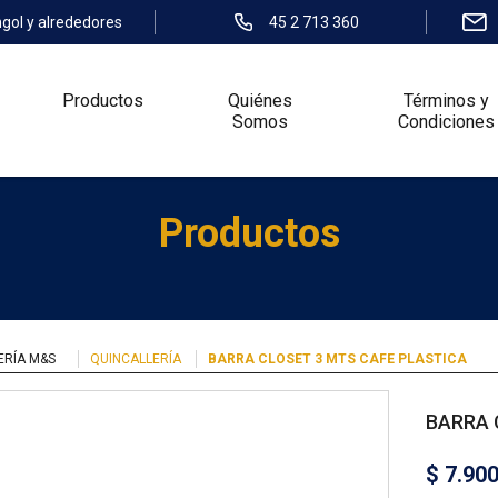
ngol y alrededores
45 2 713 360
Productos
Quiénes
Términos y
Somos
Condiciones
Productos
ERÍA M&S
QUINCALLERÍA
BARRA CLOSET 3 MTS CAFE PLASTICA
BARRA 
$
7.90