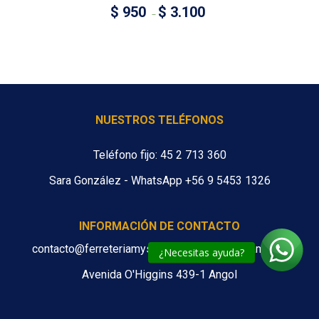
$
950
$
3.100
–
NUESTROS TELÉFONOS
Teléfono fijo: 45 2 713 360
Sara González - WhatsApp +56 9 5453 1326
INFORMACIÓN DE CONTACTO
contacto@ferreteriamys.cl ventas@ferreteriamys.cl
¿Necesitas ayuda?
Avenida O'Higgins 439-1 Angol