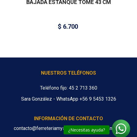
BAJADA ESTANQUE TOME 43 CM
$
6.700
NUESTROS TELÉFONOS
Teléfono fijo: 45 2 713 360
Sara González - WhatsApp +56 9 5453 1326
INFORMACIÓN DE CONTACTO
contacto@ferreteriamys.cl ventas@ferreteriamys.cl
¿Necesitas ayuda?