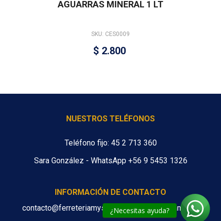
AGUARRAS MINERAL 1 LT
SKU: CES0009
$
2.800
NUESTROS TELÉFONOS
Teléfono fijo: 45 2 713 360
Sara González - WhatsApp +56 9 5453 1326
INFORMACIÓN DE CONTACTO
contacto@ferreteriamys.cl ventas@ferreteriamys.cl
¿Necesitas ayuda?