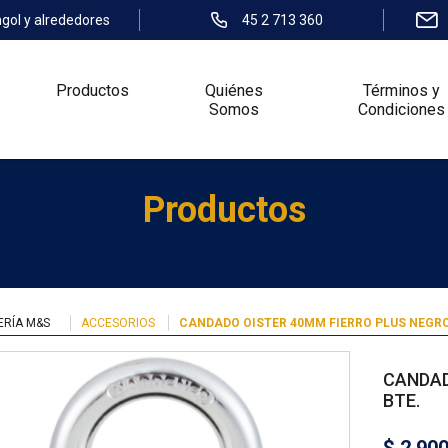
ngol y alrededores
45 2 713 360
Productos
Quiénes
Términos y
Somos
Condiciones
Productos
ERÍA M&S
ACCESORIOS
CANDADO OISTER 40MM FIERRO PLUS NEGRO
CANDAD
BTE.