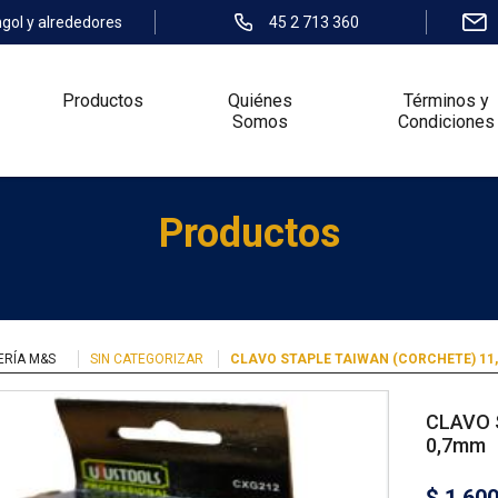
ngol y alrededores
45 2 713 360
Productos
Quiénes
Términos y
Somos
Condiciones
Productos
ERÍA M&S
SIN CATEGORIZAR
CLAVO STAPLE TAIWAN (CORCHETE) 11,
CLAVO 
0,7mm