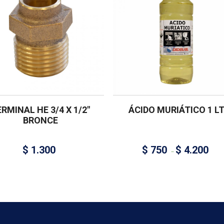
RMINAL HE 3/4 X 1/2″
ÁCIDO MURIÁTICO 1 L
BRONCE
$
1.300
$
750
$
4.200
–