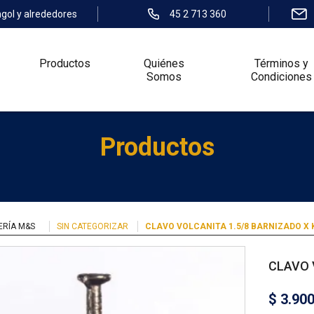
ngol y alrededores
45 2 713 360
Productos
Quiénes
Términos y
Somos
Condiciones
Productos
ERÍA M&S
SIN CATEGORIZAR
CLAVO VOLCANITA 1.5/8 BARNIZADO X 
CLAVO 
$
3.90