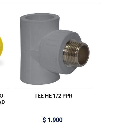
O
TEE HE 1/2 PPR
AD
$
1.900