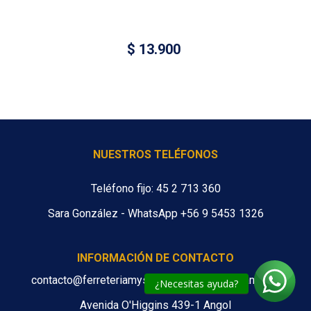
$
13.900
NUESTROS TELÉFONOS
Teléfono fijo: 45 2 713 360
Sara González - WhatsApp +56 9 5453 1326
INFORMACIÓN DE CONTACTO
contacto@ferreteriamys.cl ventas@ferreteriamys.cl
¿Necesitas ayuda?
Avenida O'Higgins 439-1 Angol