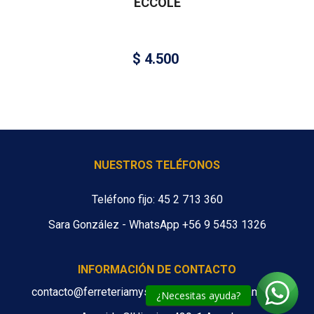
ÉCCOLE
$
4.500
NUESTROS TELÉFONOS
Teléfono fijo: 45 2 713 360
Sara González - WhatsApp +56 9 5453 1326
INFORMACIÓN DE CONTACTO
contacto@ferreteriamys.cl ventas@ferreteriamys.cl
¿Necesitas ayuda?