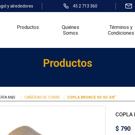
ngol y alrededores
45 2 713 360
Productos
Quiénes
Términos y
Somos
Condiciones
Productos
ERÍA M&S
CAÑERÍAS DE COBRE
COPLA BRONCE SO SO 3/8″
COPLA 
$
790