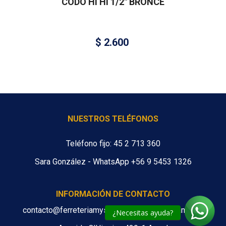
CODO HI HI 1/2″ BRONCE
$
2.600
NUESTROS TELÉFONOS
Teléfono fijo: 45 2 713 360
Sara González - WhatsApp +56 9 5453 1326
INFORMACIÓN DE CONTACTO
contacto@ferreteriamys.cl ventas@ferreteriamys.cl
¿Necesitas ayuda?