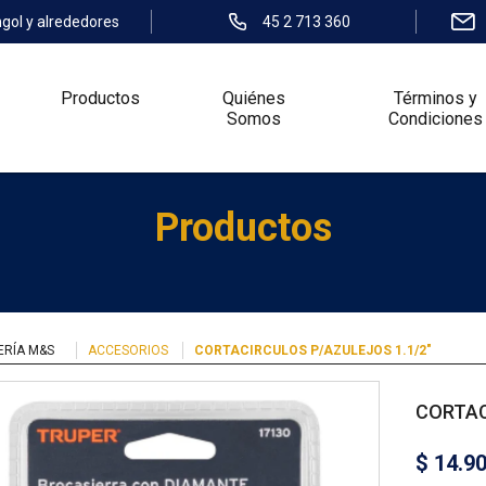
ngol y alrededores
45 2 713 360
Productos
Quiénes
Términos y
Somos
Condiciones
Productos
ERÍA M&S
ACCESORIOS
CORTACIRCULOS P/AZULEJOS 1.1/2″
CORTAC
$
14.9