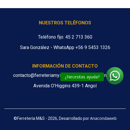
NUESTROS TELÉFONOS
Teléfono fijo: 45 2 713 360
Sara González - WhatsApp +56 9 5453 1326
INFORMACIÓN DE CONTACTO
contacto@ferreteriamys.cl ventas@ferreteriamys.cl
¿Necesitas ayuda?
Avenida O'Higgins 439-1 Angol
Anacondaweb
©
Ferretería M&S - 2026, Desarrollado por