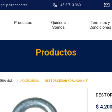
ngol y alrededores
45 2 713 360
Productos
Quiénes
Términos y
Somos
Condiciones
Productos
ERÍA M&S
ACCESORIOS
DESTORCEDOR FORJADO 1/4″
DESTOR
$
4.20