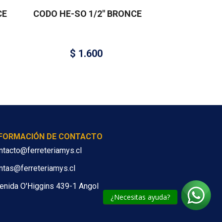
CE
CODO HE-SO 1/2″ BRONCE
$
1.600
NFORMACIÓN DE CONTACTO
ntacto@ferreteriamys.cl
ntas@ferreteriamys.cl
enida O'Higgins 439-1 Angol
¿Necesitas ayuda?