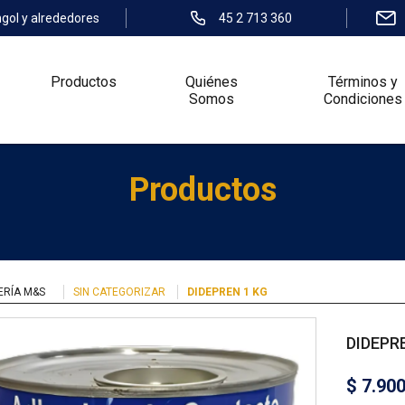
ngol y alrededores
45 2 713 360
Productos
Quiénes
Términos y
Somos
Condiciones
Productos
ERÍA M&S
SIN CATEGORIZAR
DIDEPREN 1 KG
DIDEPR
$
7.90