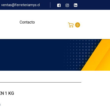
ventas@ferreteriamys.cl
Contacto
0
EN 1 KG
0