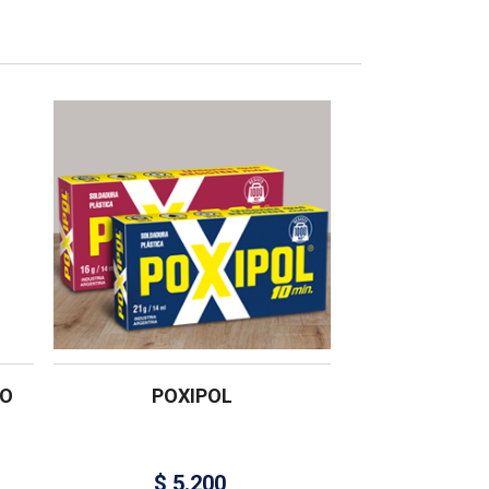
SO
POXIPOL
$
5.200