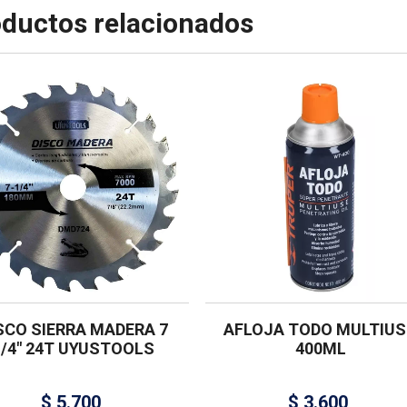
ductos relacionados
SCO SIERRA MADERA 7
AFLOJA TODO MULTIU
1/4″ 24T UYUSTOOLS
400ML
$
5.700
$
3.600