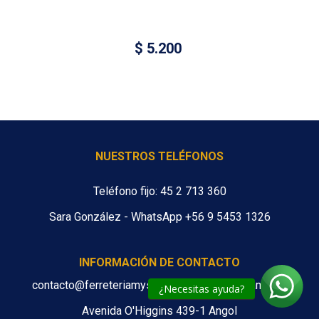
$
5.200
NUESTROS TELÉFONOS
Teléfono fijo: 45 2 713 360
Sara González - WhatsApp +56 9 5453 1326
INFORMACIÓN DE CONTACTO
contacto@ferreteriamys.cl ventas@ferreteriamys.cl
¿Necesitas ayuda?
Avenida O'Higgins 439-1 Angol