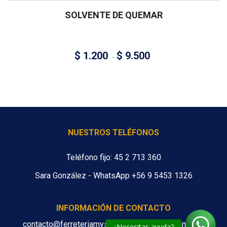
SOLVENTE DE QUEMAR
$
1.200
$
9.500
–
NUESTROS TELÉFONOS
Teléfono fijo: 45 2 713 360
Sara González - WhatsApp +56 9 5453 1326
INFORMACIÓN DE CONTACTO
contacto@ferreteriamys.cl ventas@ferreteriamys.cl
¿Necesitas ayuda?