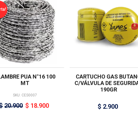
rta!
LAMBRE PUA N°16 100
CARTUCHO GAS BUTAN
MT
C/VÁLVULA DE SEGURID
190GR
SKU: CES0007
$
20.900
$
18.900
$
2.900