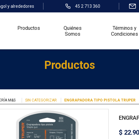
ngol y alrededores
45 2 713 360
Productos
Quiénes
Términos y
Somos
Condiciones
Productos
ERÍA M&S
SIN CATEGORIZAR
ENGRAPADORA TIPO PISTOLA TRUPER
ENGRAP
$
22.9