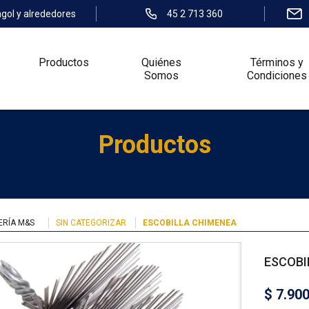
ngol y alrededores
45 2 713 360
Productos
Quiénes
Términos y
Somos
Condiciones
Productos
ERÍA M&S
SIN CATEGORIZAR
ESCOBILLA CHIMENEA
ESCOBI
$
7.90