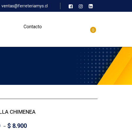
ventas@ferreteriamys.cl
Contacto
0
LLA CHIMENEA
0
–
$
8.900