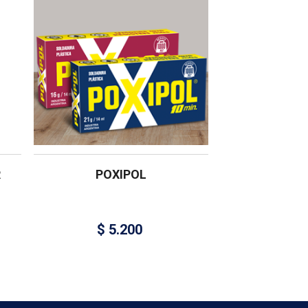
R
POXIPOL
$
5.200