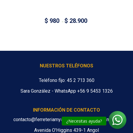
$
980
$
28.900
–
NUESTROS TELÉFONOS
Teléfono fijo: 45 2 713 360
Sara González - WhatsApp +56 9 5453 1326
INFORMACIÓN DE CONTACTO
contacto@ferreteriamys.cl ventas@ferreteriamys.cl
¿Necesitas ayuda?
Avenida O'Higgins 439-1 Angol