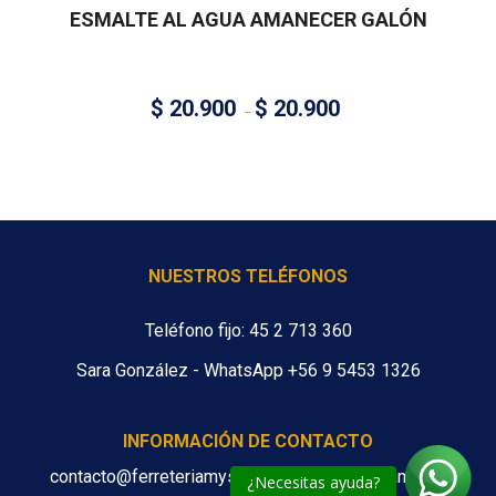
ESMALTE AL AGUA AMANECER GALÓN
$
20.900
$
20.900
–
NUESTROS TELÉFONOS
Teléfono fijo: 45 2 713 360
Sara González - WhatsApp +56 9 5453 1326
INFORMACIÓN DE CONTACTO
contacto@ferreteriamys.cl ventas@ferreteriamys.cl
¿Necesitas ayuda?