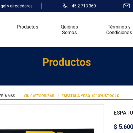
ngol y alrededores
45 2 713 360
Productos
Quiénes
Términos y
Somos
Condiciones
Productos
ERÍA M&S
SIN CATEGORIZAR
ESPATULA YESO 10″ UYUSTOOLS
ESPATU
$
5.60