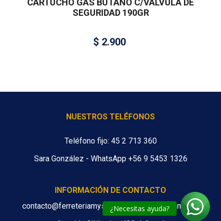
CARTUCHO GAS BUTANO C/VÁLVULA DE
SEGURIDAD 190GR
$
2.900
NUESTROS TELÉFONOS
Teléfono fijo: 45 2 713 360
Sara González - WhatsApp +56 9 5453 1326
INFORMACIÓN DE CONTACTO
contacto@ferreteriamys.cl ventas@ferreteriamys.cl
¿Necesitas ayuda?