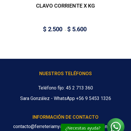
CLAVO CORRIENTE X KG
$
2.500
$
5.600
–
NUESTROS TELÉFONOS
Teléfono fijo: 45 2 713 360
Sara González - WhatsApp +56 9 5453 1326
INFORMACIÓN DE CONTACTO
contacto@ferreteriamys.cl ventas@ferreteriamys.cl
¿Necesitas ayuda?