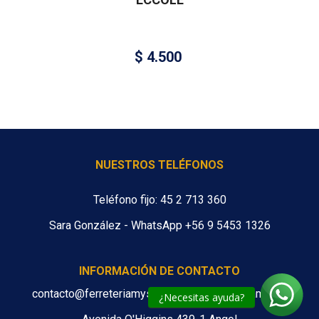
$
4.500
NUESTROS TELÉFONOS
Teléfono fijo: 45 2 713 360
Sara González - WhatsApp +56 9 5453 1326
INFORMACIÓN DE CONTACTO
contacto@ferreteriamys.cl ventas@ferreteriamys.cl
¿Necesitas ayuda?