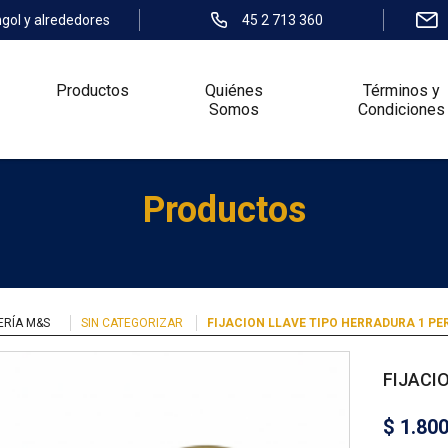
ngol y alrededores
45 2 713 360
Productos
Quiénes
Términos y
Somos
Condiciones
Productos
ERÍA M&S
SIN CATEGORIZAR
FIJACION LLAVE TIPO HERRADURA 1 PE
FIJACI
$
1.80