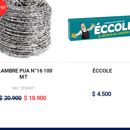
rta!
LAMBRE PUA N°16 100
ÉCCOLE
MT
SKU: CES0007
$
4.500
$
20.900
$
18.900