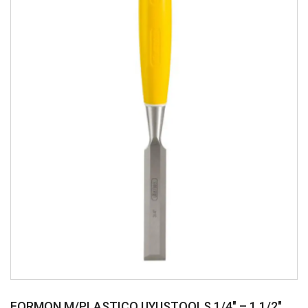
FORMON M/PLASTICO UYUSTOOLS 1/4″ – 1 1/2″