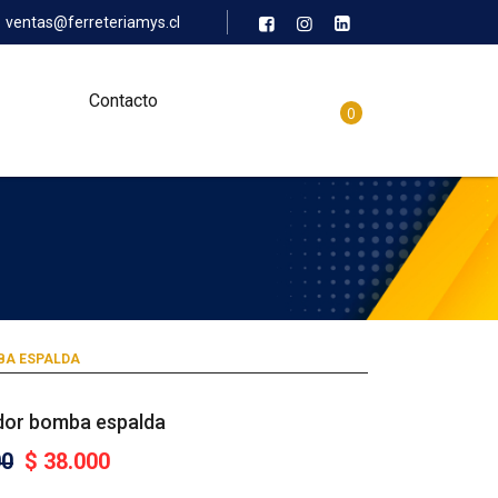
ventas@ferreteriamys.cl
Contacto
0
BA ESPALDA
dor bomba espalda
00
$
38.000