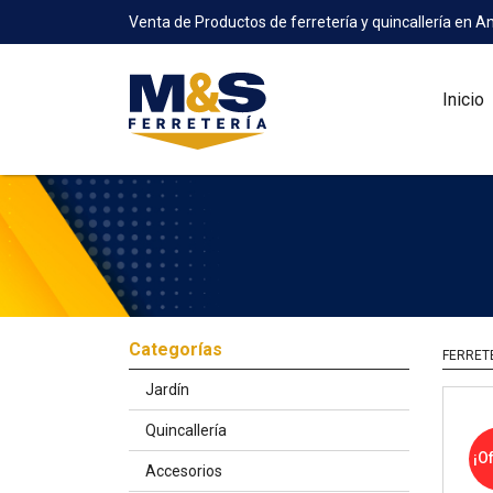
Venta de Productos de ferretería y quincallería en A
Inicio
Categorías
FERRET
Jardín
Quincallería
¡O
Accesorios