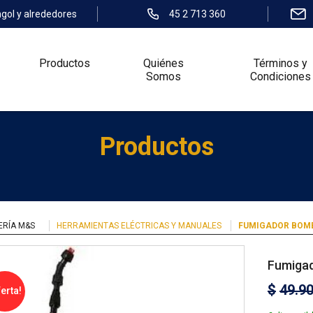
ngol y alrededores
45 2 713 360
Productos
Quiénes
Términos y
Somos
Condiciones
Productos
ERÍA M&S
HERRAMIENTAS ELÉCTRICAS Y MANUALES
FUMIGADOR BOM
Fumiga
$
49.9
ferta!