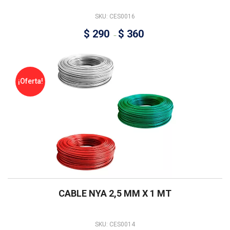
SKU: CES0016
$
290
$
360
–
¡Oferta!
CABLE NYA 2,5 MM X 1 MT
SKU: CES0014