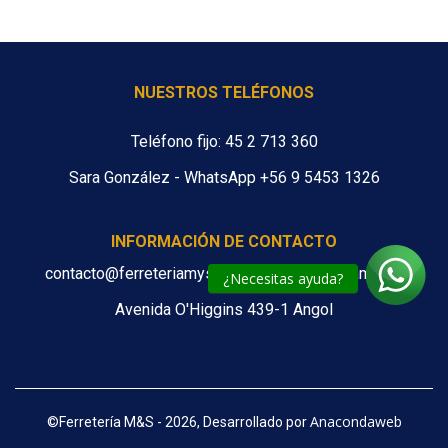
NUESTROS TELÉFONOS
Teléfono fijo: 45 2 713 360
Sara González - WhatsApp +56 9 5453 1326
INFORMACIÓN DE CONTACTO
contacto@ferreteriamys.cl ventas@ferreteriamys.cl
¿Necesitas ayuda?
Avenida O'Higgins 439-1 Angol
Anacondaweb
©
Ferretería M&S - 2026, Desarrollado por