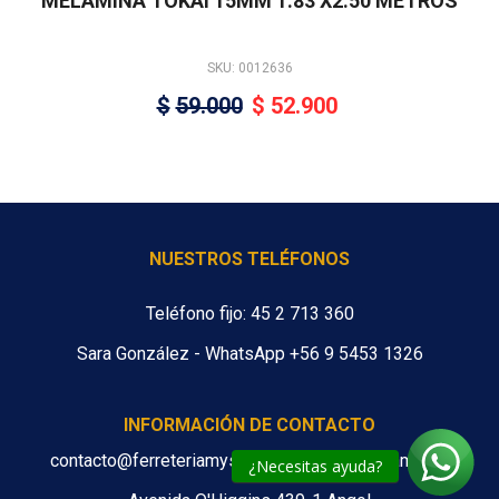
MELAMINA TOKAI 15MM 1.83 X2.50 METROS
SKU: 0012636
$
59.000
$
52.900
NUESTROS TELÉFONOS
Teléfono fijo: 45 2 713 360
Sara González - WhatsApp +56 9 5453 1326
INFORMACIÓN DE CONTACTO
contacto@ferreteriamys.cl ventas@ferreteriamys.cl
¿Necesitas ayuda?