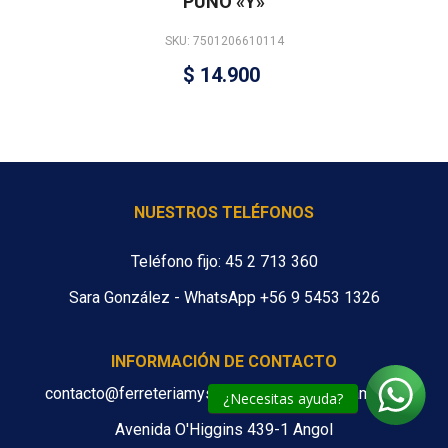
PUÑO «Y»
SKU: 7501206610114
$
14.900
NUESTROS TELÉFONOS
Teléfono fijo: 45 2 713 360
Sara González - WhatsApp +56 9 5453 1326
INFORMACIÓN DE CONTACTO
contacto@ferreteriamys.cl ventas@ferreteriamys.cl
¿Necesitas ayuda?
Avenida O'Higgins 439-1 Angol