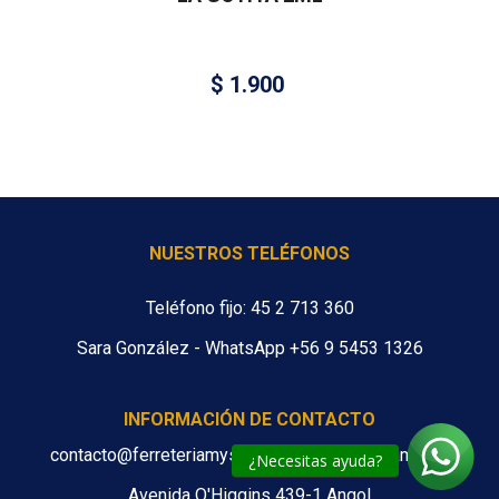
$
1.900
NUESTROS TELÉFONOS
Teléfono fijo: 45 2 713 360
Sara González - WhatsApp +56 9 5453 1326
INFORMACIÓN DE CONTACTO
contacto@ferreteriamys.cl ventas@ferreteriamys.cl
¿Necesitas ayuda?
Avenida O'Higgins 439-1 Angol