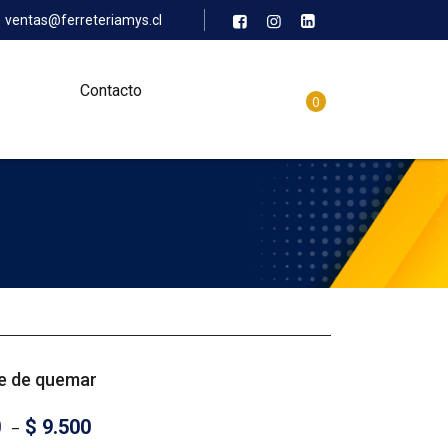
ventas@ferreteriamys.cl
Contacto
0
e de quemar
0
–
$
9.500