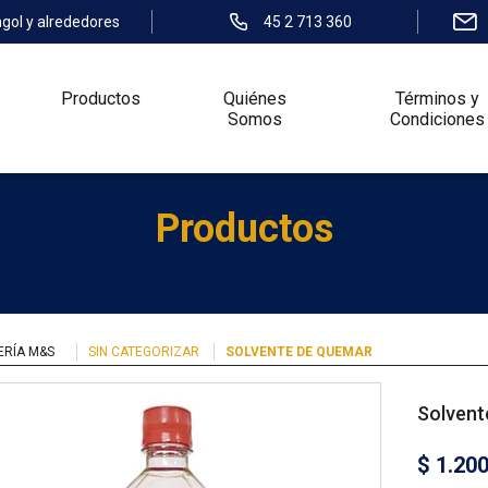
ngol y alrededores
45 2 713 360
Productos
Quiénes
Términos y
Somos
Condiciones
Productos
ERÍA M&S
SIN CATEGORIZAR
SOLVENTE DE QUEMAR
Solvent
$
1.20